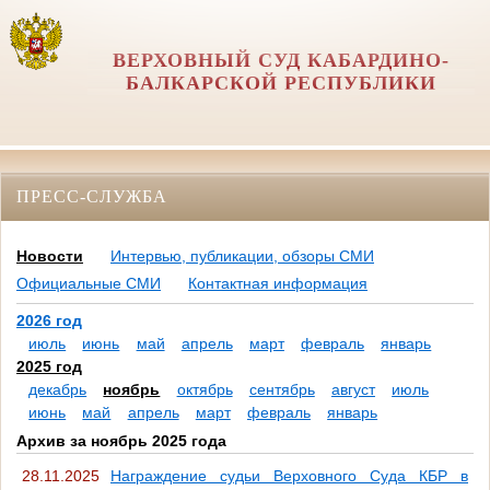
ВЕРХОВНЫЙ СУД КАБАРДИНО-
БАЛКАРСКОЙ РЕСПУБЛИКИ
ПРЕСС-СЛУЖБА
Новости
Интервью, публикации, обзоры СМИ
Официальные СМИ
Контактная информация
2026 год
июль
июнь
май
апрель
март
февраль
январь
2025 год
декабрь
ноябрь
октябрь
сентябрь
август
июль
июнь
май
апрель
март
февраль
январь
Архив за ноябрь 2025 года
28.11.2025
Награждение судьи Верховного Суда КБР в