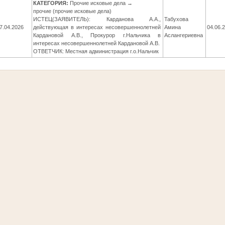
КАТЕГОРИЯ:
Прочие исковые дела →
прочие (прочие исковые дела)
ИСТЕЦ(ЗАЯВИТЕЛЬ): Карданова А.А.,
Табухова
7.04.2026
действующая в интересах несовершеннолетней
Амина
04.06.
Кардановой А.В., Прокурор г.Нальчика в
Аслангериевна
интересах несовершеннолетней Кардановой А.В.
ОТВЕТЧИК: Местная администрация г.о.Нальчик