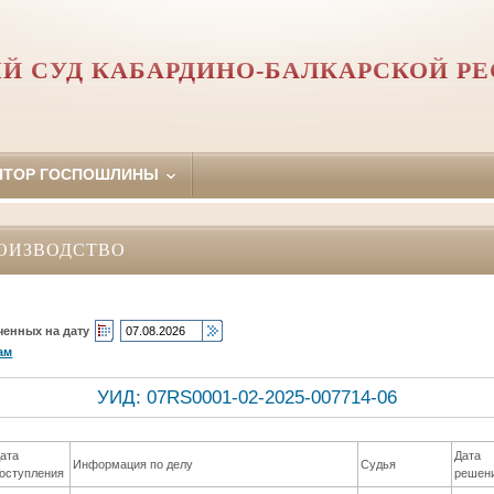
Й СУД КАБАРДИНО-БАЛКАРСКОЙ Р
ЯТОР ГОСПОШЛИНЫ
ОИЗВОДСТВО
ченных на дату
ам
УИД: 07RS0001-02-2025-007714-06
ата
Дата
Информация по делу
Судья
оступления
решен