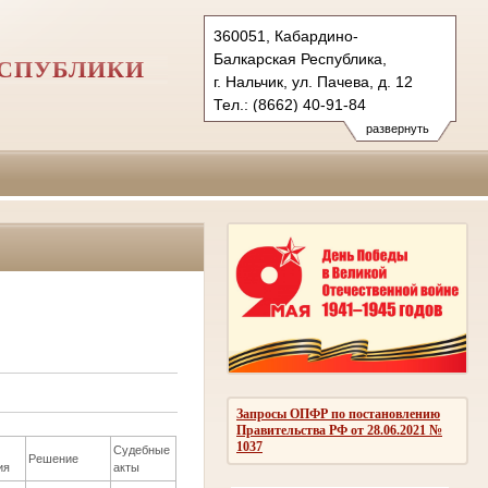
360051, Кабардино-
Балкарская Республика,
ЕСПУБЛИКИ
г. Нальчик, ул. Пачева, д. 12
Тел.: (8662) 40-91-84
vs.kbr@sudrf.ru
развернуть
Запросы ОПФР по постановлению
Правительства РФ от 28.06.2021 №
1037
Судебные
Решение
ия
акты