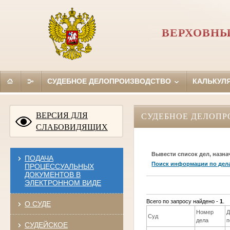
ВЕРХОВНЫ
СУДЕБНОЕ ДЕЛОПРОИЗВОДСТВО
КАЛЬКУЛ
ВЕРСИЯ ДЛЯ
СУДЕБНОЕ ДЕЛОПР
СЛАБОВИДЯЩИХ
Вывести список дел, назна
ПОДАЧА
Поиск информации по дел
ПРОЦЕССУАЛЬНЫХ
ДОКУМЕНТОВ В
ЭЛЕКТРОННОМ ВИДЕ
Всего по запросу найдено -
1
.
О СУДЕ
Номер
Д
Суд
дела
п
СУДЕЙСКОЕ